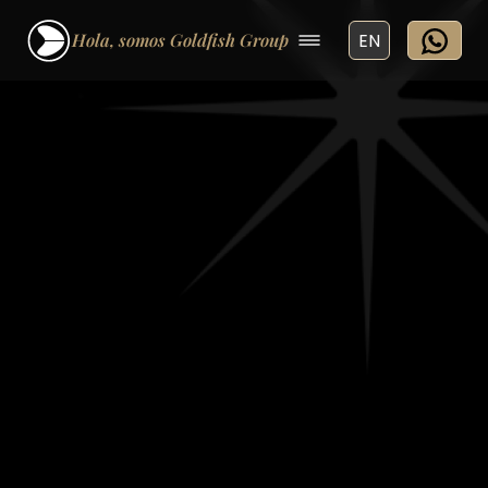
Hola, somos Goldfish Group
EN