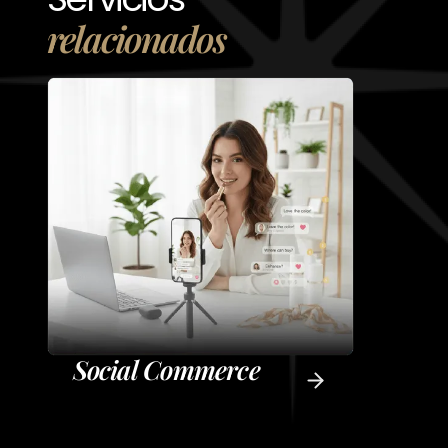
relacionados
C
P
C
Social Commerce