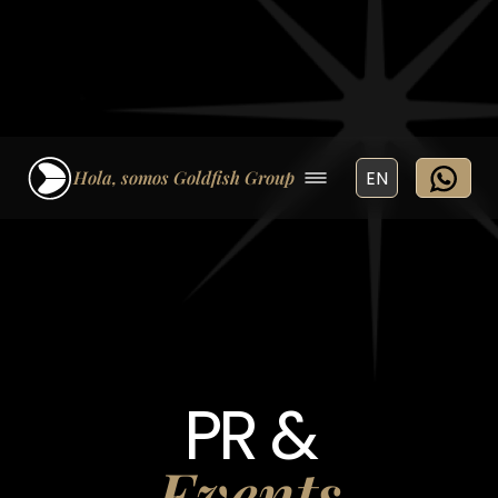
Hola, somos Goldfish Group
EN
PR &
Events