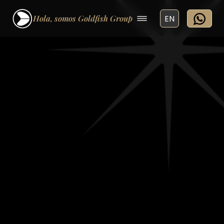
Hola, somos Goldfish Group
EN