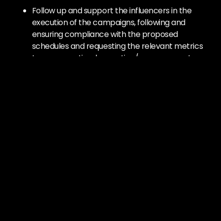
Follow up and support the influencers in the
execution of the campaigns, following and
ensuring compliance with the proposed
schedules and requesting the relevant metrics
to ensure optimal execution/measurement.
Manage the campaign tracking, create the
monitors and campaigns in the tools provided
by Goldfish and work in the achievement of the
relevant data, ensuring its correct
measurement.
Do the quantitative and qualitative reporting of
campaign results.
Accompany influencers to events, recordings,
etc. and other activities related to their job
performance.
Develop, execute and measure the plan of
social networks and digital content of the